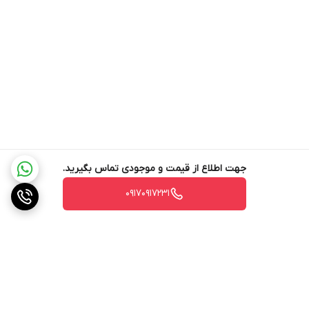
استفاده شده که دوام، کیفیت و طول عمر بالای محصول را تضمین می
کند. بر روی بدنه یک نمایشگر زیبا با پنل دکمه ای و کاربری آسان طراحی
شده که شما می‌ توانید به راحتی تنظیمات مورد نظر را اعمال کنید. این
دستگاه برای تهیه قهوه نیازی به غلاف ندارد. شما می توانید از پودر
قهوه مورد علاقه خود برای تهیه یک قهوه تک وعده استفاده کنید.
طراحی نازل خروجی قهوه امکان تهیه نوشیدنی به صورت تک نفره و یا
قوری را فراهم کرده است. گفتنی است که امکان برداشتن قوری حین پر
شدن فراهم شده و پس از برداشتن قوری در زمان پر شدن دستگاه به
جهت اطلاع از قیمت و موجودی تماس بگیرید.
طور خودکار شیر خروجی را قطع می‌ کند. همچنین در کنار خروجی قهوه و
۰۹۱۷۰۹۱۷۲۳۱
چای، نازل بخار جهت تهیه کف شیر به صورت توکار و تاشو طراحی شده
است.
قوری این دستگاه از جنس شیشه مقاوم به حرارت ساخته شده و از
ظرفیت 1.47 لیتر (10 فنجان) بهره می برد. مخزن آب قابل جدا شدن با
نشانگر سطح از جنس پلاستیک شفاف دارای گنجایش 1.18 لیتر می باشد.