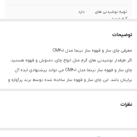
تهیه نوشیدنی های
دارد
گرم و سرد
توان مصرفی
1550 وات
توضیحات
ظرفیت قوری
1.47 لیتر (10 فنجان)
معرفی چای ساز و قهوه ساز نینجا مدل CM401
اگر طرفدار نوشیدنی های گرم مثل انواع چای، دمنوش و قهوه هستید،
ظرفیت مخزن آب
1.18 لیتر
چای ساز و قهوه ساز نینجا مدل CM401 می تواند پیشنهادی ایده آل
مخزن آب قابل جدا
دارد
برایتان باشد. این چای ساز و قهوه ساز ساخته شده توسط برند پرآوازه و
شدن
معتبر ninja دستگاهی فوق العاده باکیفیت، قدرتمند و کارآمد و جزء
جنس مخزن آب
پلاستیک شفاف با درجه بندی
بهترین مدل ها بوده که به لطف قابلیت های متنوع و تکنولوژی های
نظرات
پیشرفته و جدید علاوه بر تولید نوشیدنی های گرم، انواع نوشیدنی های
جنس قوری
شیشه ای
سرد و یخی را نیز سریع و راحت آماده می کند.
نوع کنترل
دکمه ای، چرخشی
چای ساز و قهوه ساز نینجا مدل CM401 دارای 10 برنامه بوده که شامل 4