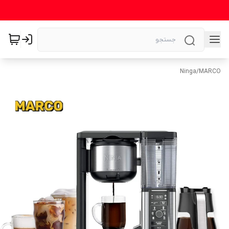
Ninga
/
MARCO