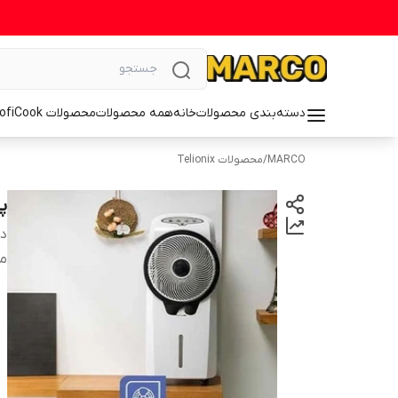
دسته‌بندی محصولات
خانه
همه محصولات
محصولات ProfiCook
MARCO
/
محصولات Telionix
پن
دس
م