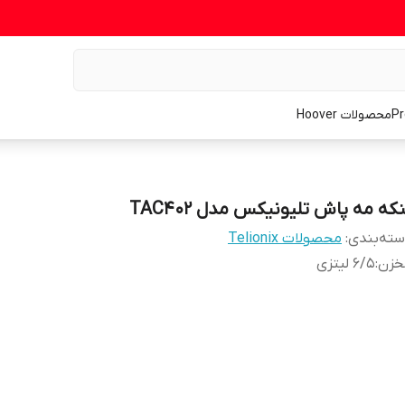
محصولات Hoover
که مه پاش تلیونیکس مدل TAC402
ته‌بندی
:
محصولات Telionix
خزن
:
6/5 لیتزی