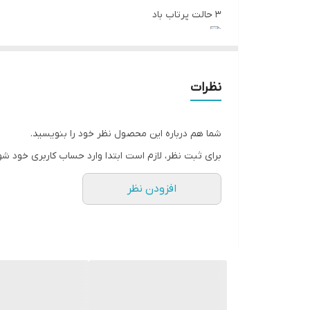
۳ حالت پرتاب باد
۳ حالت مه‌پاش
نظرات
دارای ریموت کنترل
شما هم درباره این محصول نظر خود را بنویسید.
قابلیت کار با برق شهری، شارژی، باتری ۱۲ ولت و پنل خورشیدی
برای ثبت نظر، لازم است ابتدا وارد حساب کاربری خود شو
افزودن نظر
کارکرد بدون برق:
۳.۵ ساعت دور تند
۷ تا ۹ ساعت دور کند