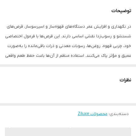
توضیحات
در نگهداری و افزایش عمر دستگاه‌های قهوه‌ساز و اسپرسوساز، قرص‌های
شستشو و رسوب‌زدا نقشی اساسی دارند. این قرص‌ها با فرمول اختصاصی
خود، چربی قهوه، روغن‌ها، رسوبات معدنی و ذرات باقی‌مانده را به‌صورت
عمیق و مؤثر پاک می‌کنند. استفاده منظم از آن‌ها باعث حفظ طعم واقعی
قهوه، بهبود عملکرد دستگاه، جلوگیری از گرفتگی قطعات و در نهایت
افزایش طول عمر دستگاه می‌شود.اگر دستگاه به‌موقع تمیز نشود،
نظرات
رسوبات و چربی‌ها انباشته شده و نتیجه آن کاهش کیفیت عصاره‌گیری،
تلخی ناخوشایند، افت فشار و حتی خرابی دستگاه خواهد بود.به همین
دلیل، استفاده از قرص‌های شستشو و رسوب‌زدا یک راه ساده و حرفه‌ای
دسته‌بندی
:
محصولات Ziluxe
برای مراقبت از دستگاه و حفظ کیفیت هر فنجان قهوه است.