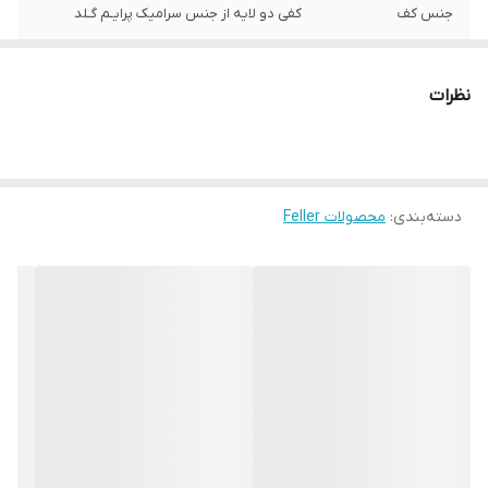
جنس کف
کفی دو لایه از جنس سرامیک پرایـم گـلد
ظرفیت مخزن آب
60 گرم در دقیقه
نظرات
بخاردهی انبوه
دارد
پایه نگهدارنده ضد
دارد
سوختگی
دسته‌بندی
:
محصولات Feller
قابلیت توربو
دارد - 120 گرم در دقیقه
سیستم خاموش
دارد (پس از 10 دقیقه بدون استفاده)
شدن خودکار (Auto
shut off)
سایر ویژگی ها
- دارای بخار توربو لحظه ای,- تنظیم خودکار دما
برای انواع پارچه,- دارای اسپری آب پاش و
پیمانه ی آب,