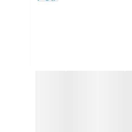
ارای اسپری آب پاش و پیمانه ی آب,
سوب زدائی),- دارای قابلیت بخار دهی عمودی