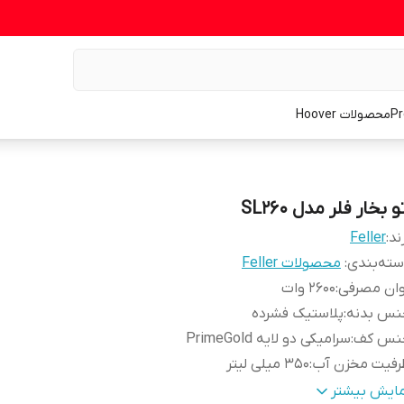
محصولات Hoover
و بخار فلر مدل SL260
ند:
Feller
ته‌بندی
:
محصولات Feller
وان مصرفی
:
2600 وات
نس بدنه
:
پلاستیک فشرده
نس کف
:
سرامیکی دو لایه PrimeGold
رفیت مخزن آب
:
350 میلی لیتر
اردهی انبوه
:
دارد
مایش بیشتر