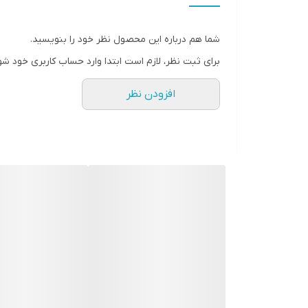
بخاردهی انبوه
شما هم درباره این محصول نظر خود را بنویسید.
قابلیت تنظیم درجه حرارت مناسب هر پارچه
برای ثبت نظر، لازم است ابتدا وارد حساب کاربری خود شو
قابل پر کردن مخزن هنگام کار با اتو
افزودن نظر
سیم جمع کن
قابلیت توربو
سیستم خاموش شدن خودکار (Auto shut off)
سایر ویژگی ها
سایر ویژگیها