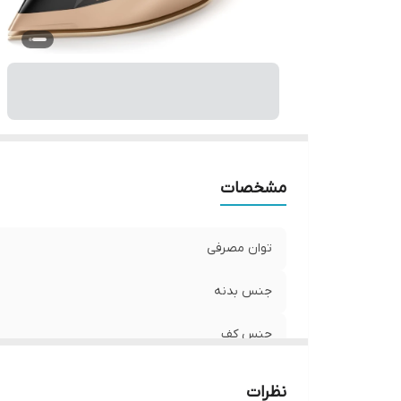
قا
قا
س
قا
f)
سا
وی
مشخصات
سا
وی
توان مصرفی
جنس بدنه
جنس کف
ظرفیت مخزن آب
نظرات