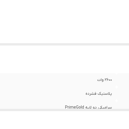
بلیت تنظیم درجه حرارت مناسب هر پارچه
:
دارد
بل پر کردن مخزن هنگام کار با اتو
:
دارد
یم جمع کن
:
دارد
بلیت توربو
:
دارد
سیستم خاموش شدن خودکار (Auto shut
دارد (پس از 10 دقیقه ب
of
:
استفاده)
یر
- دارای بخار توربو لحظه ای,- تنظیم خودکار دما برای انواع پارچه
ژگی ها
:
اسپری آب پاش و پیمانه ی آب,
یر
دارای چراغ نشانگر آماده بکار بودن اتو,- دارای سیستم سلف کل
ژگیها
:
زدائی),- دارای قابلیت بخار دهی عمودی (rtical
2600 وات
در دقیقه: 40 گرم در دقیقه
پلاستیک فشرده
سرامیکی دو لایه PrimeGold
350 میلی لیتر