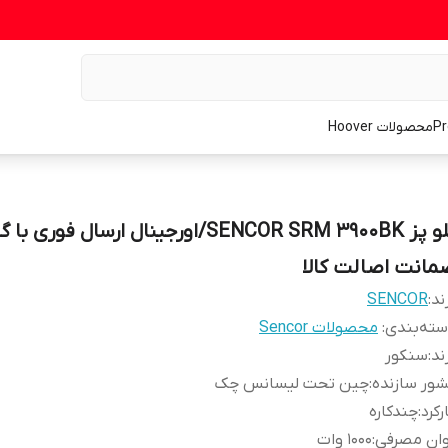
محصولات Hoover
پلو پز SENCOR SRM 3900BK/اورجینال ارسال فوری 
مانت اصالت کالا
ند:
SENCOR
ته‌بندی
:
محصولات Sencor
ند
:
سنکور
ور سازنده
:
چین تحت لیسانس چک
رکرد
:
چندکاره
وان مصرفی
:
1000 وات