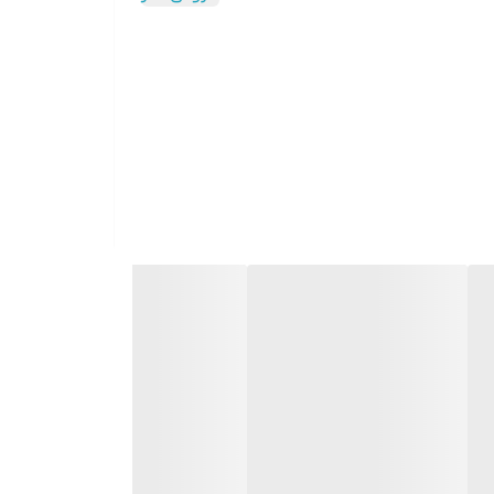
نواع برنج, ,, پخت سریع – برنامه 1 یا 2 سرو – حبوبات – پوره – سوپ – بخارپز – کیک – گرم کردن