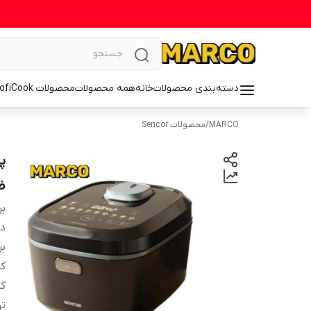
دسته‌بندی محصولات
خانه
همه محصولات
محصولات ProfiCook
MARCO
/
محصولات Sencor
ض
بر
دس
بر
کش
کا
ت