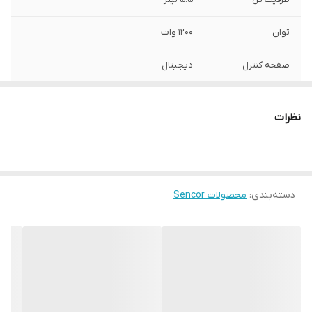
توان
۱۲۰۰ وات
صفحه کنترل
دیجیتال
پوشش
نچسب داخلی
نظرات
قابلیت Warm-
تا ۱۲ ساعت
Keep
کشور سازنده
چین
دسته‌بندی
:
محصولات Sencor
کارکرد
چندکاره
عملکردها
آرام پز, ,, بخار پز