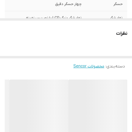
حسگر
چهار حسگر دقیق
نمایشگر
نمایشگر بزرگ LCD با نور پس زمینه
جنس بدنه
سطح یکپارچه پالستیکی قابل شستشو
نظرات
قابلیت
TARE
سیستم خاموشی
دارد – پس از ۶۰ ثانیه
خودکار
دسته‌بندی
:
محصولات Sencor
منبع تغذیه
۳ × باتری ۱.۵ ولت AAA (قلمی) – همراه در
جعبه