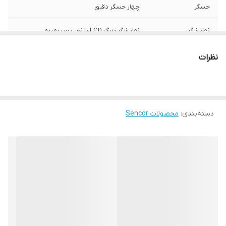
حسگر
چهار حسگر دقیق
نمایشگر
نمایشگر بزرگ LCD با نور پس زمینه
جنس بدنه
سطح یکپارچه پالستیکی قابل شستشو
نظرات
قابلیت
TARE
نوع ترازو
ترازوی آشپزخانه ساده (Kitchen Scale)
دسته‌بندی
:
محصولات Sencor
قابلیت اندازه‌گیری
گرم (g)، میلی‌لیتر (ml)، پوند (lb)، اونس مایع
(fl:oz)
حداکثر ظرفیت قابل
۵ کیلوگرم / ۱۱ پوند
اندازه‌گیری
تنظیم صفر
دارد
سیستم خاموشی
دارد – پس از ۶۰ ثانیه