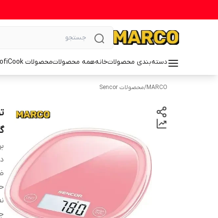
دسته‌بندی محصولات
خانه
همه محصولات
محصولات ProfiCook
MARCO
/
محصولات Sencor
گ
بر
دس
ظر
ح
ن
ج