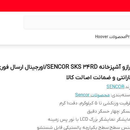
محصولات Hoover
ترازو آشپزخانه SENCOR SKS 34RD/اورجینال ارسال
ارانتی و ضمانت اصالت کالا
ند:
SENCOR
ته‌بندی
:
محصولات Sencor
فیت وزنکشی تا ۵ کیلوگرم، دقت
:
۱ گرم
سگر
:
چهار حسگر دقیق
مایشگر
:
نمایشگر بزرگ LCD با نور پس زمینه
نس سطح
:
سطح یکپارچه پالستیکی قابل شستشو