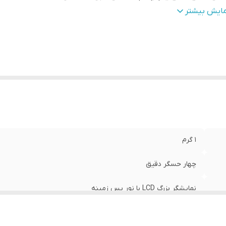
بلیت‌ها
:
خاموشی خودکار + وزن‌کشی دقیق
مایش بیشتر
ع ترازو
:
ترازوی آشپزخانه ساده (Kitchen Scale)
بلیت اندازه‌گیری
:
گرم (g)، میلی‌لیتر (ml)، پوند (lb)، اونس مایع (fl:oz)
بع تغذیه
:
۳ × باتری ۱.۵ ولت AAA (قلمی) – همراه در جعبه
۱ گرم
چهار حسگر دقیق
نمایشگر بزرگ LCD با نور پس زمینه
سطح یکپارچه پالستیکی قابل شستشو