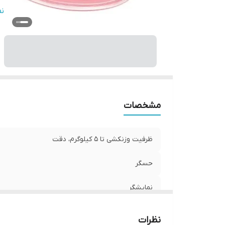
قا
ن
نو
قا
من
مشخصات
ظرفیت وزنکشی تا ۵ کیلوگرم، دقت
حسگر
نمایشگر
جنس سطح
نظرات