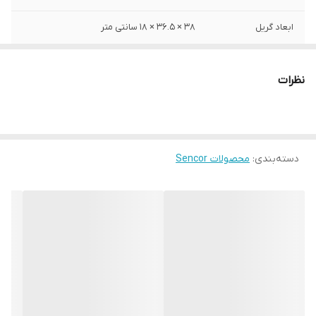
ابعاد گریل
۳۸ × ۳۶.۵ × ۱۸ سانتی متر
صفحات گریل
صفحه بالایی صاف،صفحه پایینی با شیارهای
گریل
نظرات
عملکردها
3 حالت مختلف گریل: بسته – باز 90 درجه – باز
180 درجه
تعداد برنامه ها
ندارد
دسته‌بندی
:
محصولات Sencor
قابلیت گرم
ندارد
نگهدارنده
گرم شدن سریع
دارد
جنس صفحات پخت
پوشش نچسب
قابلیت تنظیم دما
از 160 تا 230 درجه سانتیگراد