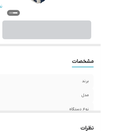
اب
ن
عم
س
فن
ام
ج
مشخصات
نو
ط
برند
و
مدل
اق
نوع دستگاه
توان مصرفی
نظرات