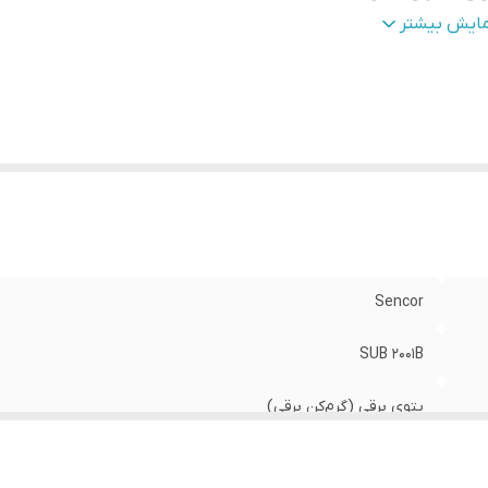
عاد
:
۱۸۰ × ۱۳۰ سانتی‌متر
مایش بیشتر
لکردها
:
گرم‌کردن بدن، ایجاد گرمای یکنواخت، استفاده در خواب و استر
طح دما
:
۹ حالت تنظیم دما
اوری‌ها
:
تکنولوژی سیم‌کشی ژاپنی، سیستم ایمنی ضد داغ شدن، گرم
کانات
:
خاموشی خودکار بعد از ۳ ساعت، کنترل دمای چندمرحله‌ای، ق
شستشو با کنترل جداشونده، ایمنی در برابر افزایش دما
نس
:
پارچه شِرپا (بسیار نرم و گرم)
ع کنترل
:
کنترل دستی جداشونده
راحی
:
سایز XL، طراحی نرم و پشمی، کابل جداشونده، مناسب استفاده
و مبل
Sencor
زن
:
حدود ۲.۲ کیلوگرم
SUB 2001B
لام همراه
:
پتو برقی، کنترل دما، کابل برق، دفترچه راهنما
پتوی برقی (گرم‌کن برقی)
۱۶۰ وات