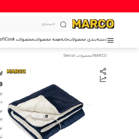
دسته‌بندی محصولات
خانه
همه محصولات
محصولات ProfiCook
MARCO
/
محصولات Sencor
و
بر
دس
بر
م
نو
ت