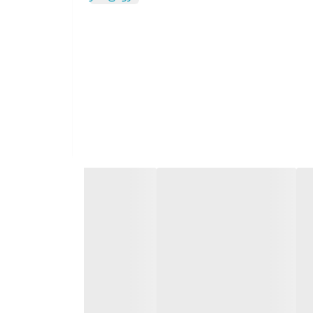
یع
ی، قابلیت شستشو با کنترل جداشونده، ایمنی در برابر افزایش