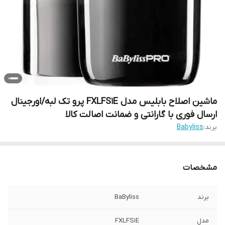
ماشین اصلاح بابلیس مدل FXLFS1E پرو تک لبه/اورجینال
ارسال فوری با گارانتی و ضمانت اصالت کالا
برند:
Babyliss
مشخصات
برند
BaByliss
مدل
FXLFS1E