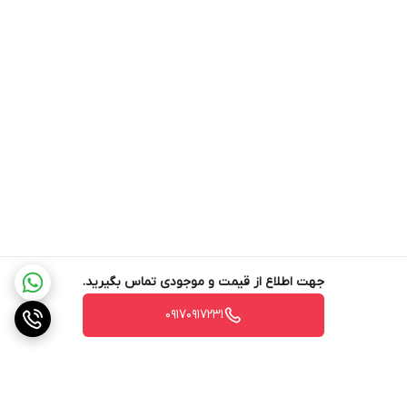
OTA: به‌روزرسانی‌های بی‌سیم
وزن
3.5 کیلوگرم
کنترل صوتی از طریق بلندگوهای هوشمند
به راحتی می توانید این جارو را با کنترل صوتی Amazon Alexa یا
اقلام همراه
جارو رباتیک، مخزن ۲ در ۱ آب و گردوغبار، پد
Google Assistant سفاشی سازی کنید.
تی‌کشی، فریم تی‌کشی، برس اصلی، برس کناری،
پایه شارژ، آداپتور برق، برس تمیزکاری، دفترچه
جمع‌بندی:
راهنما
شیائومی S20 یک جاروبرقی رباتیک قدرتمند و هوشمند است که می‌تواند
به خوبی نیازهای تمیزکاری روزانه شما را برطرف کند. با توجه به سیستم
ناوبری دقیق، قدرت مکش بالا و قابلیت‌های هوشمند، این دستگاه برای
خانه‌هایی با مساحت متوسط تا بزرگ مناسب است. اگر به دنبال یک
جاروبرقی رباتیک با عملکرد بالا و قابلیت‌های متنوع هستید، شیائومی S20
می‌تواند انتخاب خوبی باشد.
جهت اطلاع از قیمت و موجودی تماس بگیرید.
۰۹۱۷۰۹۱۷۲۳۱