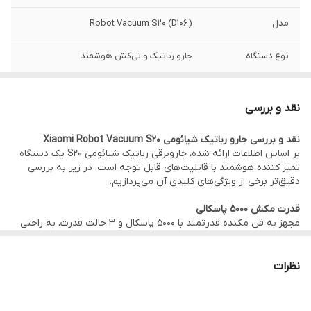
مدل
Robot Vacuum S20 (D106)
نوع دستگاه
جارو رباتیک و تی‌کش هوشمند
توان مکش
5000 پاسکال
نقد و بررسی
نوع ناوبری
LDS LiDAR 360 درجه
نقد و بررسی جارو رباتیک شیائومی Xiaomi Robot Vacuum S20
بر اساس اطلاعات ارائه شده، جاروبرقی رباتیک شیائومی S20 یک دستگاه
سیستم
نقشه‌برداری هوشمند با قابلیت مدیریت
تمیز کننده هوشمند با قابلیت‌های قابل توجه است. در زیر به بررسی
نقشه‌برداری
اتاق‌ها و مناطق مختلف
دقیق‌تر برخی از ویژگی‌های کلیدی آن می‌پردازیم.
قابلیت تی‌کشی
دارد
قدرت مکش 5000 پاسکالی
مجهز به فن مکنده قدرتمند با 5000 پاسکال و 3 حالت قدرت، به راحتی
حالت‌های نظافت
جاروکشی، تی‌کشی، جارو و تی‌کشی همزمان
گرد و غبار و مو را از کف و گوشه‌های سخت‌دسترس حذف می‌کند و کف
شما را به طور عمیق تمیز می‌کند.
نظرات
الگوی تی‌کشی
Y-Shape برای شبیه‌سازی تی‌کشی دستی
مخزن بزرگ و جادار
جارو رباتیک شیائومی شیائومی Robot Vacuum S20 ظرفیت مخزن گرد
ظرفیت مخزن
400 میلی‌لیتر
و غبار 400 میلی‌لیتر با ظرفیت مخزن آب 270 میلی‌لیتری دارد. بنابراین