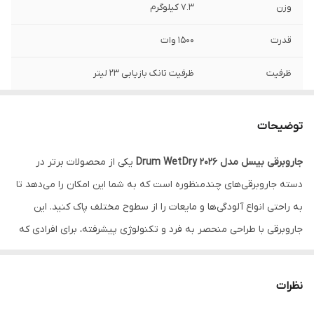
وزن
7.3 کیلوگرم
قدرت
1500 وات
ظرفیت
ظرفیت تانک بازیابی 23 لیتر
ولتاژ
220-240 ولت
توضیحات
طول کابل
6 متر
جاروبرقی بیسل مدل Drum Wet Dry 2026
یکی از محصولات برتر در
7 روز مهلت تست و
دارد
دسته جاروبرقی‌های چندمنظوره است که به شما این امکان را می‌دهد تا
مرجوعی
به راحتی انواع آلودگی‌ها و مایعات را از سطوح مختلف پاک کنید. این
مدل
2026k
جاروبرقی با طراحی منحصر به فرد و تکنولوژی پیشرفته، برای افرادی که
به دنبال یک دستگاه کارآمد و با کیفیت هستند، گزینه‌ای ایده‌آل
ضمانت اصالت کالا و
دارد
ارسال فوری
محسوب می‌شود.
نظرات
گارانتی 18 ماهه
دارد