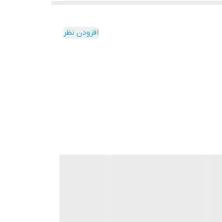
بزیجات- تارت تخم مرغ- استیک- ماهی- بال مرغ-
افزودن نظر