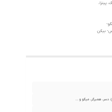
 پیتزا،
و-
س- بیکن
 دسر، همبرگر، میگو و …