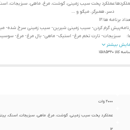
لکردها
:
عملکرد پخت سیب زمینی، گوشت، مرغ، ماهی، سبزیجات، اسنک،
دسر، همبرگر، میگو و …
داد برنامه ها
:
12
نامه
پیش گرم کردن- سیب زمینی شیرین- سیب زمینی سرخ شده- میگ
ا
:
سبزیجات- تارت تخم مرغ- استیک- ماهی- بال مرغ- مرغ- سوسی
رفیت کاسه
:
۷ لیتر
مایش بیشتر
اسه کالا
15185320
بلیت گرم نگهدارنده
:
ندارد
بلیت تنظیم دما
:
دارد
نوکشن یا فن
:
دارد
BP در بخش های پلاستیکی در تماس با مواد غذایی
:
دارد
ازم جانبی
:
سینی سرخ کردنی دو لایه نچسب
عی
:
دارد
انت اصالت کالا و ارسال فوری
:
دارد
۲۰۰۰ وات
انتی 18 ماهه
:
دارد
عملکرد پخت سیب زمینی، گوشت، مرغ، ماهی، سبزیجات، اسنک، پیتزا،
12