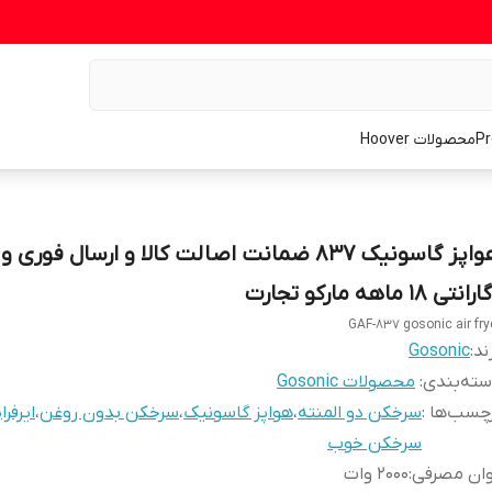
محصولات Hoover
هواپز گاسونیک ۸۳۷ ضمانت اصالت کالا و ارسال فوری 
انتی 18 ماهه مارکو تجارت
GAF-837 gosonic air fry
ند:
Gosonic
ته‌بندی
:
محصولات Gosonic
چسب‌ها :
سرخکن دو المنته
،
هواپز گاسونیک
،
سرخکن بدون روغن
،
ایرفرا
سرخکن خوب
وان مصرفی
:
۲۰۰۰ وات