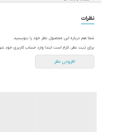
برنامه ها
نظرات
ظرفیت کاسه
شما هم درباره این محصول نظر خود را بنویسید.
برای ثبت نظر، لازم است ابتدا وارد حساب کاربری خود شو
قابلیت گرم نگهدارنده
افزودن نظر
قابلیت تنظیم دما
کانوکشن یا فن
عاری از BPA در بخش های پلاستیکی در تماس با مواد
غذایی
لوازم جانبی
7 روز مهلت تست و مرجوعی