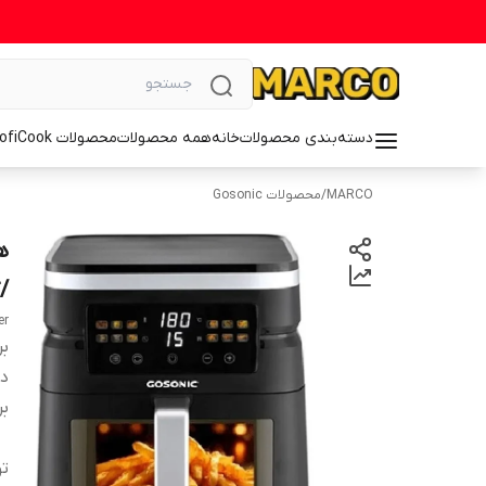
دسته‌بندی محصولات
خانه
همه محصولات
محصولات ProfiCook
MARCO
/
محصولات Gosonic
/گار
er
بر
دس
بر
ت