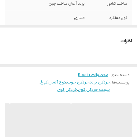
ساخت کشور
برند آلمان ساخت چین
نوع عملکرد
فشاری
ظرفیت مخزن
2 لیتر
نظرات
توان مصرفی
500 وات
جنس مخزن
شیشه ای
دسته‌بندی
:
محصولات Kouch
جنس تیغه
تیتانیوم
برچسب‌ها :
خردکن برند
،
خردکن خوب
،
کوخ آلمان
،
کوخ
،
قیمت خردکن کوخ
،
خردکن کوخ
تعداد و نوع تیغه
1 تیغه 6 پره
قفل ایمنی
دارد
ضمانت اصالت کالا و
دارد
ارسال فوری