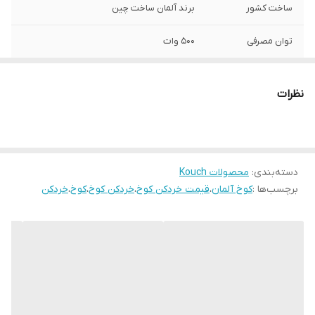
ساخت کشور
برند آلمان ساخت چین
توان مصرفی
500 وات
جنس بدنه
پلاستیک باکیفیت
نظرات
نوع عملکرد
فشاری
ظرفیت مخزن
3 لیتر
دسته‌بندی
:
محصولات Kouch
جنس مخزن
شیشه ای
برچسب‌ها :
کوخ آلمان
،
قیمت خردکن کوخ
،
خردکن کوخ
،
کوخ
،
خردکن
جنس تیغه
تیتانیوم
تعداد و نوع تیغه
1 تیغه 6 پره
قفل ایمنی ، پایه
دارد
ضد لغزش