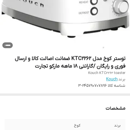
توستر کوخ مدل KTC2262 ضمانت اصالت کالا و ارسال
فوری و رایگان /گارانتی 18 ماهه مارکو تجارت
Kouch KTC2262 toaster
برند:
Kouch
شناسه کالا
245790707896-3
مشخصات
برند
کوخ