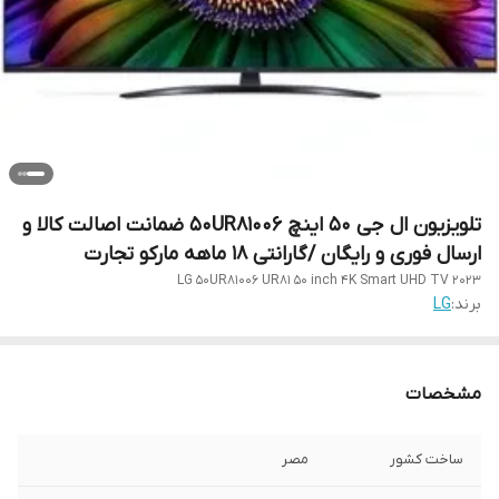
تلویزیون ال جی 50 اینچ 50UR81006 ضمانت اصالت کالا و
ارسال فوری و رایگان /گارانتی 18 ماهه مارکو تجارت
LG 50UR81006 UR81 50 inch 4K Smart UHD TV 2023
برند:
LG
مشخصات
ساخت کشور
مصر