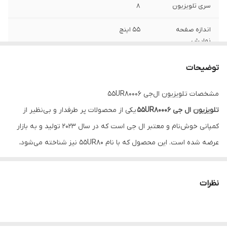
سری تلویزیون
8
اندازه صفحه
55 اینچ
نمایش
قابلیت اسمارت با
WebOS
توضیحات
سیستم عامل
مشخصات تلویزیون ال‌جی 55UR80006
پردازنده
α5 AI Processor 4K Gen6
تلویزیون ال جی 55UR80006
یکی از محصولات پر طرفدار و بی‌نظیر از
سرعت رفرش
50 تا 60 هرتز
کمپانی خوش‌نام و معتبر ال جی است که در سال ۲۰۲۳ تولید و به بازار
عرضه شده است. این محصول که با نام 55UR80 نیز شناخته می‌شود،
تیونر
DVB-T2-S2 و آنالوگ
جزو تلویزیون‌های سری UR80 می‌باشد. کمپانی ال جی با تولید این
کیفیت صدا
2CH کاناله با توان خروجی 20 وات
تلویزیون بهترین امکانات را با ارائه‌ی یک دستگاه، در اختیار مشتریان پر و
نظرات
پا قرص خود قرار داده است. تلویزیون ال جی 55UR80006 به صفحه
پورت
2 پورت USB و 3 پورت HDMI
نمایشی از نوع light emitting diode به اختصار LED مجهز شده است
قابلیت اتصال به
از طریق Wifi و LAN
که با وجو دیود ها و منبع نورها در پشت نمایشگر، شاهد روشنایی