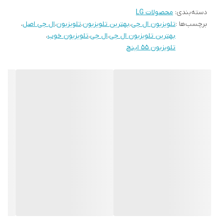
اینترنت
دسته‌بندی
:
محصولات LG
بیشتری در این نوع صفحه نمایش نسبت به صفحه نمایش LCD
برچسب‌ها :
تلویزیون ال جی
،
بهترین تلویزیون
،
تلویزیون
،
ال جی اصل
،
کیفیت تصویر
4K UltraHD با رزولیشن 3840*2160
هستیم. کیفیت تصاویر در این تلویزیون 4K بوده که با رزولوشن ۲۱۶۰ ×
بهترین تلویزیون ال جی
،
ال جی
،
تلویزیون خوب
،
۳۸۴۰ پیکسل سبب خلق تصاویری بی‌نظیر با کیفیت بالا و واقعی برای
تلویزیون 55 اینچ
قابلیت اتصال
دارد
کاربران می‌گردد. پردازشگر در تلویزیون ال جی 55UR80 از نوع α5 AI
موبایل به تلویزیون
Processor 4K Gen6 می‌باشد که با تمرکز بر همه‌ی محتواها تصاویری
ریموت کنترل
دارد
سطح بالا و با کیفیت 4K را بر روی صفحه نمایش ارائه می‌دهد. نور پس
هوشمند و جادویی
زمینه در این تلویزیون از نوع Direct LED است و با وجود لامپ‌های LED
قابلیت HDR10 PRO
دارد
کوچک در پشت صفحه نمایش، سبب ایجاد میزان روشنایی بالایی در
– HLG
تصاویر حین پخش می‌گردد.
ضمانت سلامت کالا
دارد
تلویزیون ال جی 55UR80006 به یک سیستم صوتی پر قدرت مجهز شده
است که با قدرت خروجی صدای ۲۰ وات و با وجود ۲ کانال صوتی موجب
7 روز مهلت تست و
دارد
مرجوعی
هدایت و پخش صداها در محیط می‌گردد. همچنین به کمک فناوری های
پر کاربرد موجب پخش صداها به صورت فراگیر در فضای خانه‌ی شما
ضمانت اصالت کالا و
دارد
می‌گردد. پورت‌های ارتباطی از عوامل بسیار مهم و حیاتی در تلویزیون ال
ارسال فوری