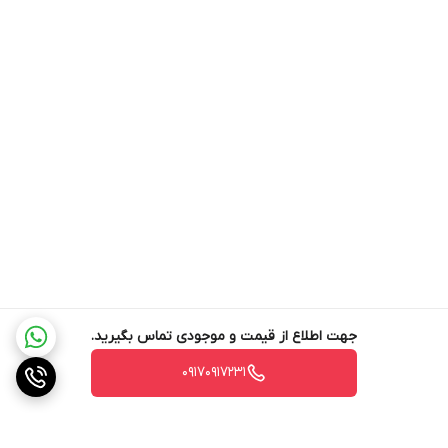
تلویزیون ال جی 55UR80006
یکی از محصولات پر طرفدار و بی‌نظیر از
کمپانی خوش‌نام و معتبر ال جی است که در سال ۲۰۲۳ تولید و به بازار
عرضه شده است. این محصول که با نام 55UR80 نیز شناخته می‌شود،
جزو تلویزیون‌های سری UR80 می‌باشد. کمپانی ال جی با تولید این
تلویزیون بهترین امکانات را با ارائه‌ی یک دستگاه، در اختیار مشتریان پر و
پا قرص خود قرار داده است. تلویزیون ال جی 55UR80006 به صفحه
نمایشی از نوع light emitting diode به اختصار LED مجهز شده است
که با وجو دیود ها و منبع نورها در پشت نمایشگر، شاهد روشنایی
بیشتری در این نوع صفحه نمایش نسبت به صفحه نمایش LCD
هستیم. کیفیت تصاویر در این تلویزیون 4K بوده که با رزولوشن ۲۱۶۰ ×
جهت اطلاع از قیمت و موجودی تماس بگیرید.
۳۸۴۰ پیکسل سبب خلق تصاویری بی‌نظیر با کیفیت بالا و واقعی برای
۰۹۱۷۰۹۱۷۲۳۱
کاربران می‌گردد. پردازشگر در تلویزیون ال جی 55UR80 از نوع α5 AI
Processor 4K Gen6 می‌باشد که با تمرکز بر همه‌ی محتواها تصاویری
سطح بالا و با کیفیت 4K را بر روی صفحه نمایش ارائه می‌دهد. نور پس