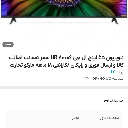
تلویزیون 55 اینچ ال جی UR 80006 مصر ضمانت اصالت
کالا و ارسال فوری و رایگان /گارانتی 18 ماهه مارکو تجارت
برند:
LG
شناسه کالا
2220136190046
مشخصات
ساخت کشور
مصر