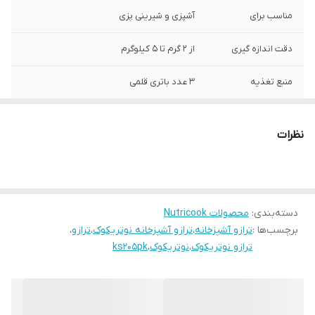
مناسب برای
آشپزی و شیرینی پزی
دقت اندازه گیری
از 2 گرم تا 5 کیلوگرم
منبع تغذیه
3 عدد باتری قلمی
قابلیت اندازه گیری
دارد
با 4 واحد مختلف،
نظرات
گرم، اونس، پوند و
میلی لیتر
◾هشدار وزن بیش
دارد
از حد اندازه گیری
دسته‌بندی
:
محصولات Nutricook
برچسب‌ها :
ترازو آشپزخانه
،
ترازو آشپزخانه نوتریکوک
،
ترازو
،
خاموشی خودکار
پس از 2 دقیقه کار نکردن
ترازو نوتریکوک
،
نوتریکوک
،
ks205pk
◾قابلیت tare برای
دارد
صفر کردن وزن ظرف
روی ترازو