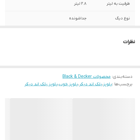
ظرفیت به لیتر
2.8 لیتر
نوع دیگ
جداشونده
قابلیت‌های پلوپز
قابلیت نچسب بودن , قابلیت خاموشی خودکار
نظرات
توان مصرفی
1100 وات
وزن
3400 گرم
دسته‌بندی
:
محصولات Black & Decker
7 روز مهلت تست و
دارد
مرجوعی
برچسب‌ها :
پلوپز
،
بلک اند دیکر
،
پلوپز خوب
،
پلوپز بلک اند دیکر
ضمانت اصالت کالا و
دارد
ارسال فوری
گارانتی 18 ماهه
دارد
جنس دیگ
تفلون