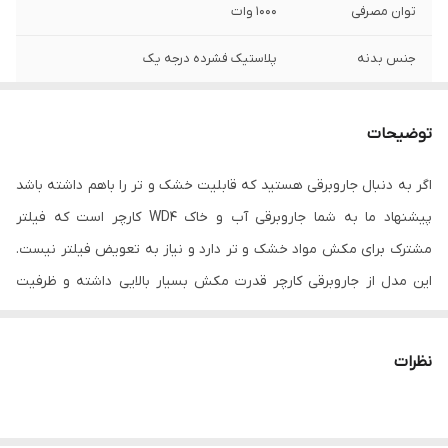
توان مصرفی
1000 وات
جنس بدنه
پلاستیک فشرده درجه یک
سایر مشخصات
بدنه ساخته شده از پلاستیک مرغوب و مقاوم
در برابر ضربه مخزن بزرگ 20 لیتری فیلتر
توضیحات
مشترک برای مکش مواد خشک و تر نازل کف
چند منظوره برای مکش مواد خشک و تر
اگر به دنبال جاروبرقی هستید که قابلیت خشک و تر را باهم داشته باشد
پیشنهاد ما به شما جاروبرقی آب و خاک WD4 کارچر است که فیلتر
قابلیت مکش
دارد
مایعات
مشترک برای مکش مواد خشک و تر دارد و نیاز به تعویض فیلتر نیست.
این مدل از جاروبرقی کارچر قدرت مکش بسیار بالایی داشته و ظرفیت
مخزن‌اش که از جنس پلاستیک مرغوب با مقاومت بالا در برابر ضربه
است 20 لیتر است. لازم به ذکر است مصرف این جاروبرقی باوجود آنکه
نظرات
مکش بالایی دارد بسیار کم و در حد 1000 وات بوده و قابلیت تبدیل شدن
به دمنده را هم دارد.
همچنین این مدل از جاروبرقی قابلیت قرارگیری لوازم جانبی بر روی بدنه،