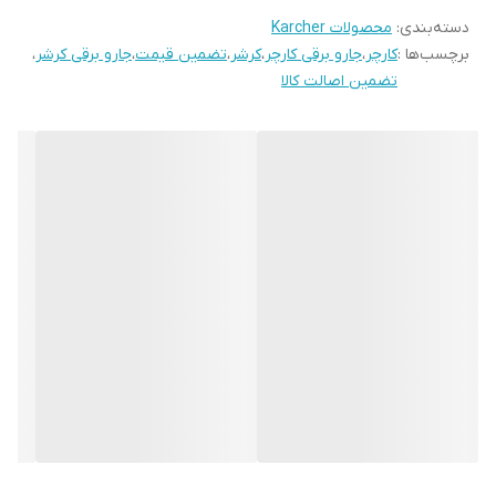
دسته‌بندی
:
محصولات Karcher
نازل کف چند منظوره و همچنین قابلیت اتصال مستقیم نازل‌ها به
برچسب‌ها :
کارچر
،
جارو برقی کارچر
،
کرشر
،
تضمین قیمت
،
جارو برقی کرشر
،
شلنگ را هم داشته که این ویژگی قدرت عملکرد جاروبرقی را در فضاهای
تضمین اصالت کالا
محدود افزایش داده است. علاوه بر این شلنگ جاروبرقی آب و خاک WD4
کارشر 2.2 متر است 2 عدد لوله پلاستیکی داشته و دارای فیلتر استاندارد و
پاکت کاغذی است.
«کارشر» کمپانی آلمانی قدرتمند در زمینه واترجت فشار قوی (کارواش) و
بخارشوی‌های حرفه‌ای است که در آخرین رنکینگ سال 2015 در مکان
شصت و دومین برند ارزشمند کشور آلمان قرار گرفت. این برند آنقدر در
میان اروپاییان محبوب است که در مکالمات روزانه‌شان به جای فعل
نظافت کردن از عبارت کارشر استفاده می‌کنند. کارشر آلمان بیش از 100
جایزه از 35 موسسه بین‌المللی دریافت کرده که به دلیل دریافت این
جوایز به پرافتخارترین برند این صنعت در دنیا بدل شده‌است. کارشر با
توجه به کیفیت بالای تولیداتش جایگاه مناسبی نیز در ایران به دست
آورده‌ و مورد استقبال زیادی از سوی مصرف‌کنندگان قرار گرفته‌است.