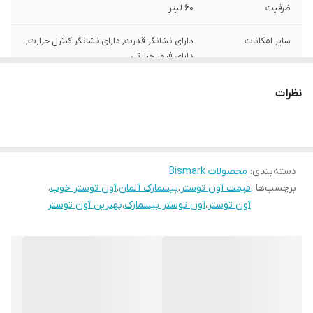
ظرفیت
60 لیتر
سایر امکانات
دارای نشانگر قدرت, دارای نشانگر کنترل حرارت,
دارای فیوز حرارتی
دما
230 درجه
نظرات
قابلیت ها
دارای سیستم خاموش شدن خودکار, دارای
سیستم گرم کردن مجدد, عملکرد : پخت و پز ,
برشته و تست کردن نان, ...
دسته‌بندی
:
محصولات Bismark
7 روز مهلت تست و
دارد
برچسب‌ها :
قیمت آون توستر
،
بیسمارک آلمان
،
آون توستر خوب
،
مرجوعی
آون توستر
،
آون توستر بیسمارک
،
بهترین آون توستر
گارانتی 18 ماهه
دارد
تایمر
60 دقیقه ای
ضمانت اصالت کالا و
دارد