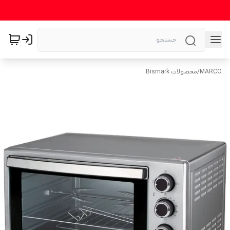
MARCO
/
محصولات Bismark