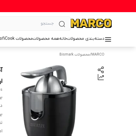
دسته‌بندی محصولات
خانه
همه محصولات
محصولات ProfiCook
MARCO
/
محصولات Bismark
ار
ss
بر
دس
بر
تع
ام