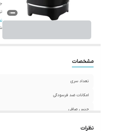
ج
تو
ام
ن
شن
م
ج
7 روز مهلت تست و مرجو
ضم
گار
مشخصات
نح
تعداد سری
امکانات ضد فرسودگی
جنس صافی
توان
نظرات