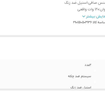
نس صافی
:
استیل ضد زنگ
ان
:
120 وات واقعی
کانات شست‌وشوی لوازم جانبی در
قابلیت شستشوی قطعات د
مایش بیشتر
اسه کالا
اشین ظرفشویی
:
2901510503136
ظرفشویی
نس بدنه
:
استیل درجه یک و پلاتیک ABS
عی
:
دارد
انت اصالت کالا و ارسال فوری
:
دارد
انتی 18 ماهه
:
دارد
وه عملکرد
:
فشاری
2عدد
سیستم ضد چکه
استیل ضد زنگ
120 وات واقعی