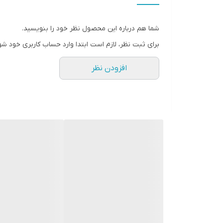
امکانات شست‌وشوی لوازم جانبی در ماشین ظرفشویی
شما هم درباره این محصول نظر خود را بنویسید.
جنس بدنه
برای ثبت نظر، لازم است ابتدا وارد حساب کاربری خود شو
7 روز مهلت تست و مرجوعی
افزودن نظر
ضمانت اصالت کالا و ارسال فوری
گارانتی 18 ماهه
نحوه عملکرد