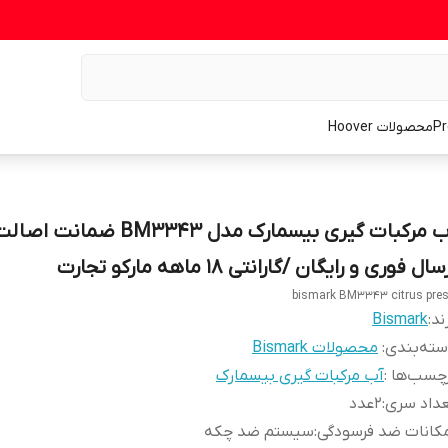
محصولات Hoover
آب مرکبات گیری بیسمارک مدل BM3343 ضم
سال فوری و رایگان /گارانتی 18 ماهه مارکو تجارت
bismark BM3343 citrus pre
ند:
Bismark
ته‌بندی
:
محصولات Bismark
چسب‌ها :
آب مرکبات گیری بیسمارک
داد سری
:
2عدد
کانات ضد فرسودگی
:
سیستم ضد چکه