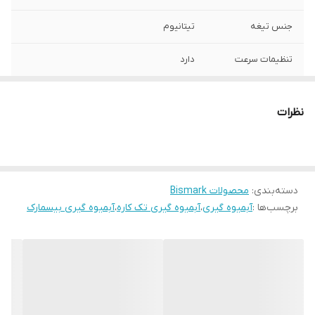
جنس تیغه
تیتانیوم
تنظیمات سرعت
دارد
توان مصرفی
1200 وات
نظرات
گارانتی 18 ماهه
دارد
مخزن آبمیوه گیری
دارد
دسته‌بندی
:
محصولات Bismark
مخزن تفاله
دارد
برچسب‌ها :
آبمیوه گیری
،
آبمیوه گیری تک کاره
،
آبمیوه گیری بیسمارک
7 روز مهلت تست و
دارد
مرجوعی
ضمانت اصالت کالا و
دارد
ارسال فوری