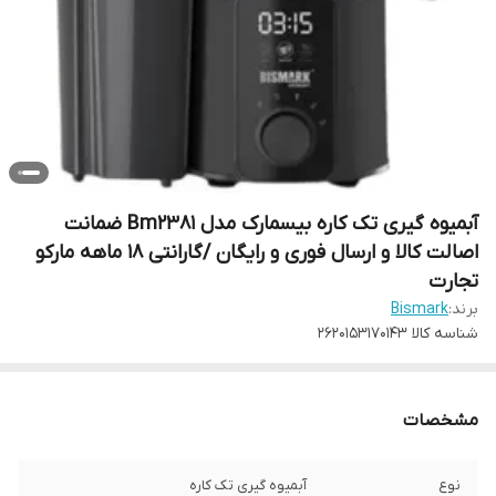
آبمیوه گیری تک کاره بیسمارک مدل Bm2381 ضمانت
اصالت کالا و ارسال فوری و رایگان /گارانتی 18 ماهه مارکو
تجارت
برند:
Bismark
شناسه کالا
2620153170143
مشخصات
نوع
آبمیوه گیری تک کاره