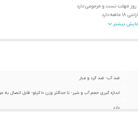
عی
:
دارد
انتی 18 ماهه
:
دارد
انت اصالت کالا و ارسال فوری
:
دارد
مایش بیشتر
ضد آب- ضد گرد و غبار
اندازه گیری حجم آب و شیر- تا حداکثر وزن 10 کیلو- قابل اتصال به موبایل- خاموش روشن خودکار
دارد
دارد
دارد