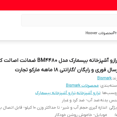
محصولات Hoover
ترازو آشپزخانه بیسمارک مدل BM4480 ضمانت اصا
سال فوری و رایگان /گارانتی 18 ماهه مارکو تجارت
ند:
Bismark
ته‌بندی
:
محصولات Bismark
چسب‌ها :
ترازو آشپزخانه
،
ترازو آشپزخانه بیسمارک
نس بدنه
:
ضد آب- ضد گرد و غبار
ژگی
اندازه گیری حجم آب و شیر- تا حداکثر وزن 10 کیلو- قابل اتصا
ا
:
موبایل- خاموش روشن خودکار