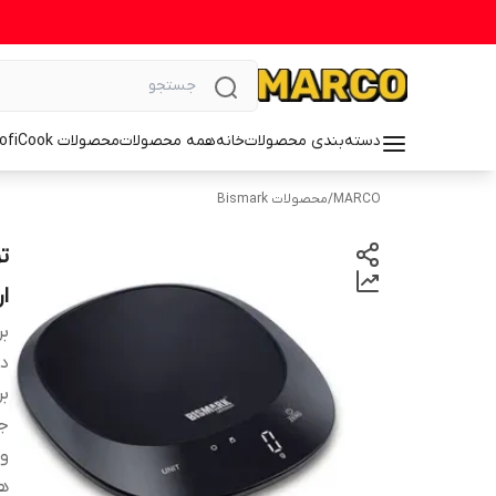
دسته‌بندی محصولات
خانه
همه محصولات
محصولات ProfiCook
MARCO
/
محصولات Bismark
ار
بر
دس
بر
ج
وی
ه