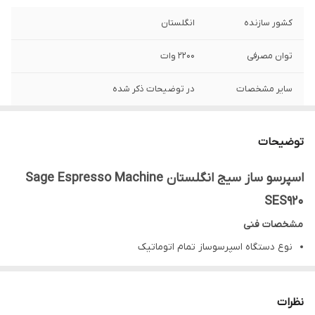
کشور سازنده
انگلستان
توان مصرفی
2200 وات
سایر مشخصات
در توضیحات ذکر شده
توضیحات
اسپرسو ساز سیج انگلستان Sage Espresso Machine
SES920
مشخصات فنی
نوع دستگاه اسپرسوساز تمام اتوماتیک
توان مصرفی 2200 وات
تکنولوژی منحصر بفرد سیستم کنترل کننده PID برای پایش دقیق
نظرات
دمای آب با دقت 1 درجه