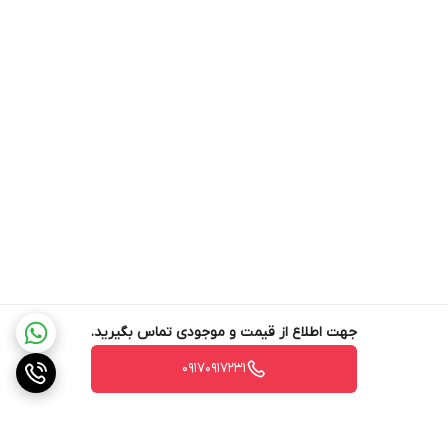
نشانگر سطح آب دارد
سینی چکه گیردارد
سیستم نظافت سیستم نظافت خودكار
برنامه اتوماتیک تمیزی و رسوب زدایی Clean Cycle
خاموش شدن خودکار دارد
قفل کودک ندارد
تایمر دارد
هشدار صوتی ندارد
هشدار خالی بودن مخزن آبدارد
دسترسی آسان به تنظیمات کاربری دارد
جهت اطلاع از قیمت و موجودی تماس بگیرید.
قابلیت نوردهی کلیدها دارد
۰۹۱۷۰۹۱۷۲۳۱
کلید روشن / خاموش دارد
قابلیت شستشوی قطعات در ماشین ظرفشویی ندارد
جنس بدنه استیل ضد زنگ