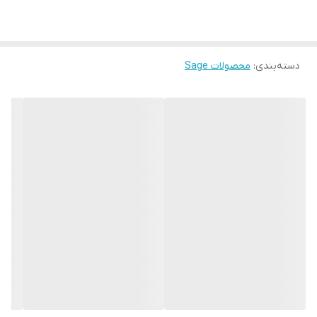
میزان فشار بخار15 بار
قابل استفاده ازپودر قهوه
دسته‌بندی
:
محصولات Sage
نوشیدنی های قابل تهیه آب داغ آمریکانو اسپرسو اسپرسو آفوگاتو
دابل اسپرسو فلت وایت کاپوچینو کافه لاته کلاسیک کافه موکا کن
پاناماکیاتو
سیستم دم آوری دو بویلر استیل ضد زنگ
تعداد فنجان آماده سازی 1-2 فنجان
تعداد نازل قهوه 2 عدد
تعداد محفظه قهوه 1 عدد
ظرفیت مخزن آب 2.5 لیتر
قابلیت جداشدن مخزن آب دارد
مخزن پودر قهوه دارد
جنس مخزن قهوه استیل
قابلیت استفاده از کپسول ندارد