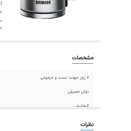
گ
ج
ضم
ن
گار
شن
مشخصات
7 روز مهلت تست و مرجوعی
توان مصرفی
گنجایش
جنس بدنه
نظرات