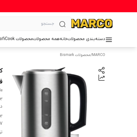
دسته‌بندی محصولات
خانه
همه محصولات
محصولات ProfiCook
MARCO
/
محصولات Bismark
فو
le
بر
دس
بر
7 روز مهلت تست و مرجو
ت