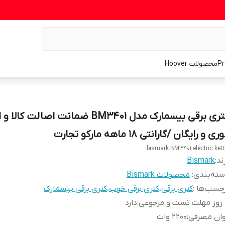
محصولات Hoover
کتری برقی بیسمارک مدل BM3401 ضمانت اصالت کا
ری و رایگان /گارانتی 18 ماهه مارکو تجارت
bismark BM3401 electric kett
ند:
Bismark
ته‌بندی
:
محصولات Bismark
چسب‌ها :
کتری برقی
،
کتری برقی خوب
،
کتری برقی بیسمارک
عی
:
دارد
وان مصرفی
:
2200 وات