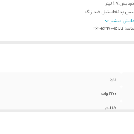
نجایش
:
1.7 لیتر
نس بدنه
:
استیل ضد زنگ
انت اصالت کالا و ارسال فوری
:
دارد
مایش بیشتر
انتی 18 ماهه
اسه کالا
:
دارد
2620153170015
دارد
2200 وات
1.7 لیتر
استیل ضد زنگ