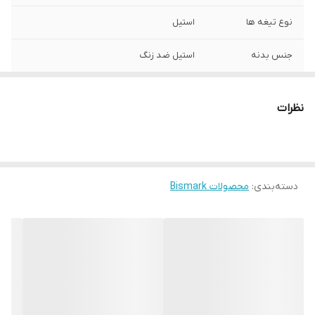
نوع تیغه ها
استیل
جنس بدنه
استیل ضد زنگ
نوع عملکرد
عملکرد توربو (Turbo)
نظرات
7 روز مهلت تست و
دارد
مرجوعی
سایر ویژگی ها
2 دکمه تنظیم سرعت- عملکرد توربو- دسته
ارگونومیک
دسته‌بندی
:
محصولات Bismark
ضمانت اصالت کالا و
دارد
ارسال فوری
گارانتی 18 ماهه
دارد