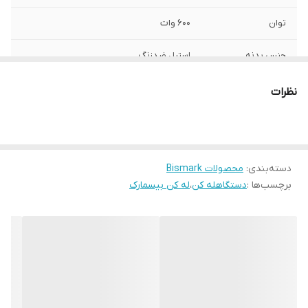
توان
600 وات
جنس بدنه
استیل ضدزنگ
ضمانت اصالت کالا و
دارد
نظرات
ارسال فوری
وزن
0.9 کیلوگرم
ظرفیت
0.6 لیتر
دسته‌بندی
:
محصولات Bismark
برچسب‌ها :
دستگاهله کن
،
له کن بیسمارک
جنس ظرف
پلاستیک
جنس تیغه
استیل
گارانتی 18 ماهه
دارد