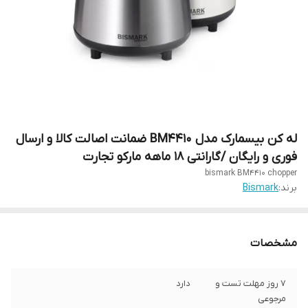
له کن بیسمارک مدل BM4410 ضمانت اصالت کالا و ارسال
فوری و رایگان /گارانتی 18 ماهه مارکو تجارت
bismark BM4410 chopper
برند:
Bismark
مشخصات
7 روز مهلت تست و
دارد
مرجوعی