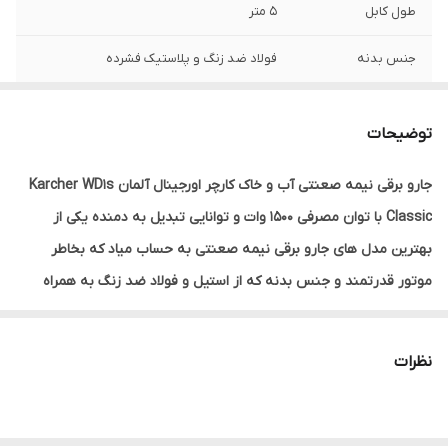
طول کابل
5 متر
جنس بدنه
فولاد ضد زنگ و پلاستیک فشرده
قابلیت تبدیل به
دارد
دمنده
توضیحات
توان مصرفی
1500 وات
جارو برقی نیمه صعنتی آب و خاک کارچر اورجینال آلمان Karcher WD1s
Classic با توان مصرفی 1500 وات و توانایی تبدیل به دمنده یکی از
کشور سازنده
آلمان
بهترین مدل های جارو برقی نیمه صعنتی به حساب میاد که بخاطر
موتور قدرتمند و جنس بدنه که از استیل و فولاد ضد زنگ به همراه
پلاستیک فشرده درجه یک عمر خیلی طولانی تری نسبت به بقیه مدل
های مشابه داره! مناسب برای آپارتمان ها - باغ - حیاط - ویلا و حتی مراکز
نظرات
عمومی مثل بیمارستان ها و دفاتر مختلف
آشنایی با مشخصات فنی جاروبرقی های کارچر (کارشر)