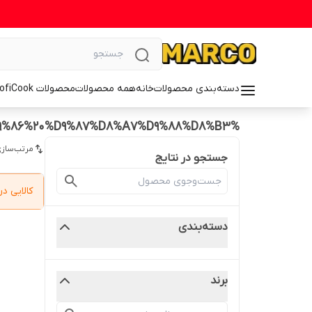
دسته‌بندی محصولات
خانه
همه محصولات
محصولات ProfiCook
%DA%86%D8%B1%D8%AE%20%DA%AF%D9%88%D8%B4%D8%AA%20%D9%88%D8%B3%D8%AA%D8%B1%D9%86%20%D9%87%D8%A7%D9%88%D8%B3
مرتب‌سازی
جستجو در نتایج
کالایی 
دسته‌بندی
برند