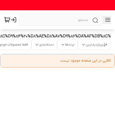
%DA%AF%D8%B1%DB%8C%D9%84%20%D8%AE%D8%A7%D9%86%DA%AF%DB%8C
پربازدیدترین
برندها
دسته‌بندی
فقط محصولات موجو
کالایی در این صفحه موجود نیست