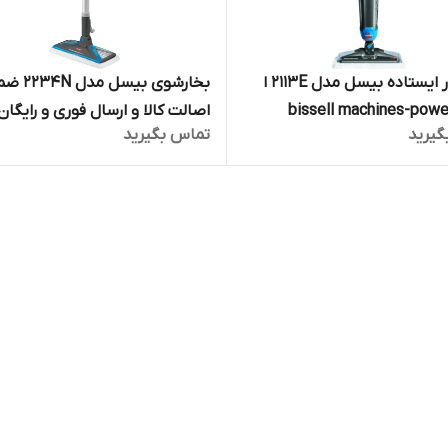
بخارشور ایستاده بیسل مدل 2113E ا
بخارشوی بیسل 
bissell machines-powe
اصالت کالا و ارسال فوری و رایگان
گیرید
تماس بگیرید
delux
گارانتی 18 ماهه مارکو تجارت