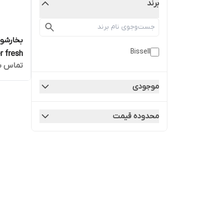
برند
Bissell
r fresh
تماس ب
e-2113E
موجودی
محدوده قیمت