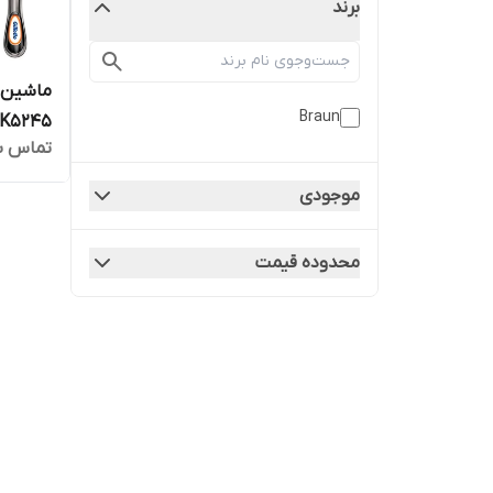
برند
Braun
MGK5245 ارسا
تماس ب
موجودی
محدوده قیمت