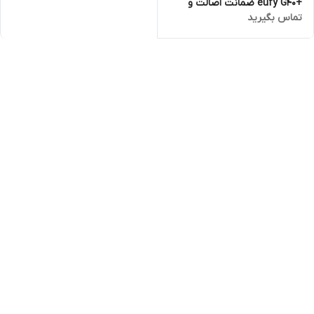
+eufy G40 ضمانت اصالت و
تماس بگیرید
سلامت کالا و ارسال فوری و
رایگان