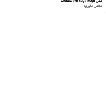
مدل Crosswave Edge Edge
تماس بگیرید
Omniforce 4000E ضمانت
اصالت کالا و ارسال فوری و رایگان
/گارانتی 18 ماهه مارکو تجارت