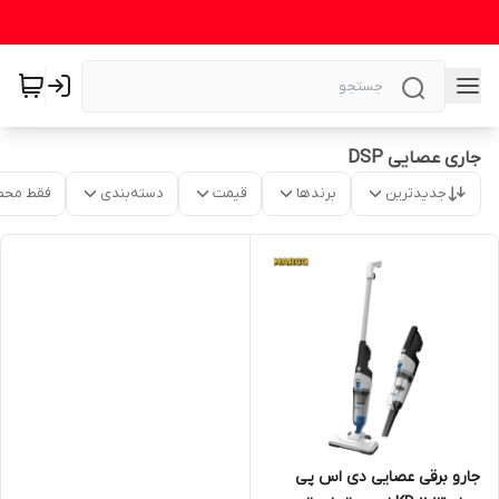
جاری عصایی DSP
جدیدترین
برندها
قیمت
دسته‌بندی
فقط محص
جارو برقی عصایی دی اس پی