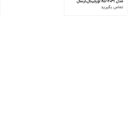
مدل KD-2031 اورجینال،ارسال
تماس بگیرید
فوری