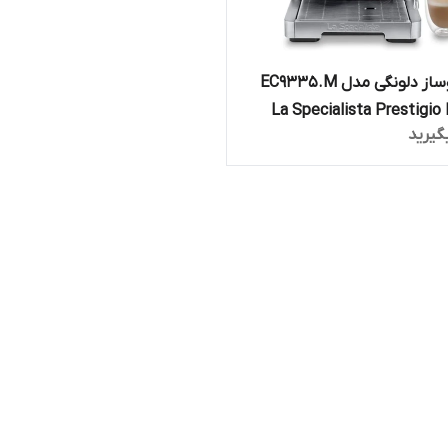
اسپرسوساز دلونگی مدل EC9335.M
La Specialista Prestigio
گیرید
espres اورجینال