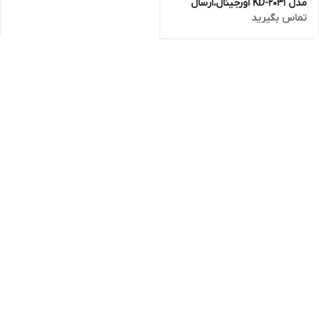
مدل KD-2031 اورجینال،ارسال
تماس بگیرید
فوری