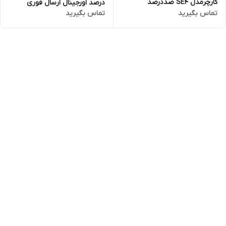
کارچرمدل SE4 صددرصد
درصد اورجینال ارسال فوری
تماس بگیرید
تماس بگیرید
اورجینال ارسال فوری