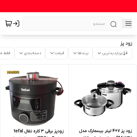
زود پز
پربازدیدترین
برندها
قیمت
دسته‌بندی
فقط م
زود پز 7+4 لیتر بیسمارک مدل
زودپز برقی 3 کاره تفال tefal