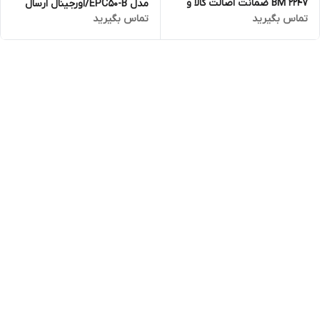
BM 2247 ضمانت اصالت کالا و
مدل EPC50-B/اورجینال ارسال
تماس بگیرید
تماس بگیرید
ارسال فوری و رایگان /گارانتی 18
فوری با گارانتی و ضمانت اصالت
ماهه مارکو تجارت
کالا