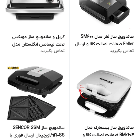
ساندویچ ساز فلر مدل SM400
گریل و ساندویچ ساز مودکس
Feller ضمانت اصالت کالا و ارسال
تحت لیسانس انگلستان مدل
تماس بگیرید
تماس بگیرید
فوری و رایگان / گارانتی 18 ماهه
MODEX CG810
مارکو تجارت
ساندویچ ساز بیسمارک مدل
ساندویچ ساز SENCOR SSM
BM2604 ضمانت اصالت کالا و
9410SS/اورجینال ارسال فوری با