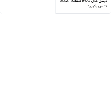
بیسل مدل 1789J ضمانت اصالت
تماس بگیرید
کالا و ارسال فوری