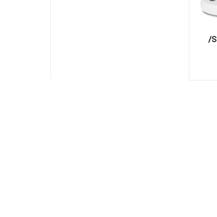
فشار سنج SENCOR SBP 1150WH/