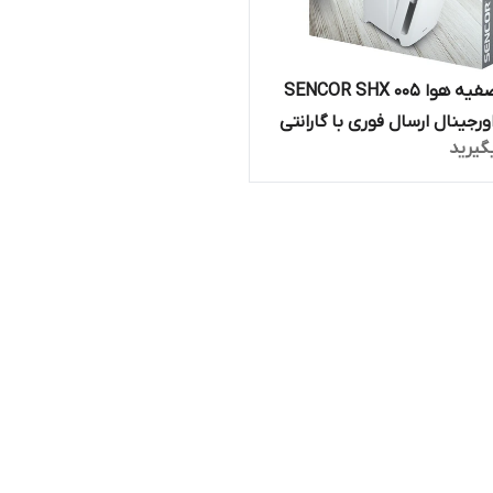
فیلتر تصفیه هوا SENCOR SHX 005
Filt/اورجینال ارسال فوری با گارانتی
گیرید
 اصالت کالا