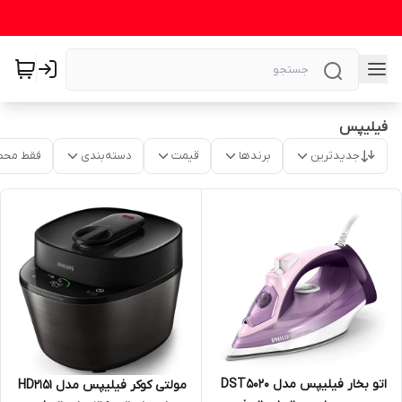
فیلیپس
جدیدترین
برندها
قیمت
دسته‌بندی
فقط محص
اتو بخار فیلیپس مدل DST5020
مولتی کوکر فیلیپس مدل HD2151