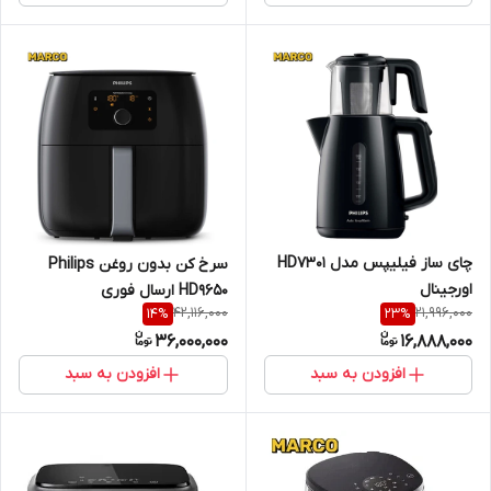
چای ساز فیلیپس مدل HD7301
سرخ کن بدون روغن Philips
اورجینال
HD9650 ارسال فوری
42,116,000
21,996,000
14
%
23
%
36,000,000
16,888,000
افزودن به سبد
افزودن به سبد