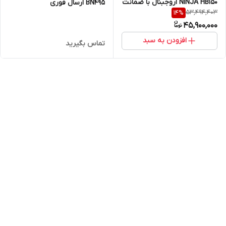
NINJA HB150 اروجبنال با ضمانت
BN495 ارسال فوری
53,494,403
14
%
اصالت کالا و ارسال رایگان
45,900,000
افزودن به سبد
تماس بگیرید